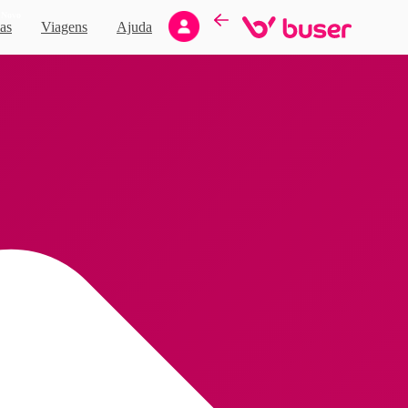
Novo
as
Viagens
Ajuda